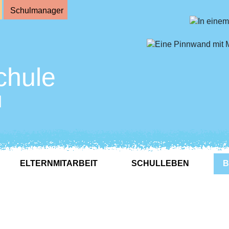
Schulmanager
chule
d
ELTERNMITARBEIT
SCHULLEBEN
B